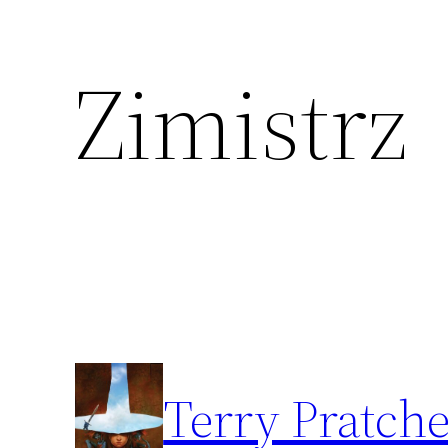
Zimistrz
Przejdź
do
treści
Terry Pratche