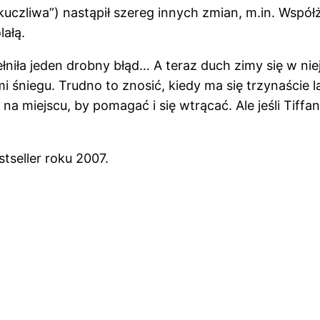
kuczliwa”) nastąpił szereg innych zmian, m.in. Wspó
lałą.
ełniła jeden drobny błąd… A teraz duch zimy się w nie
 śniegu. Trudno to znosić, kiedy ma się trzynaście la
 na miejscu, by pomagać i się wtrącać. Ale jeśli Tiff
tseller roku 2007.