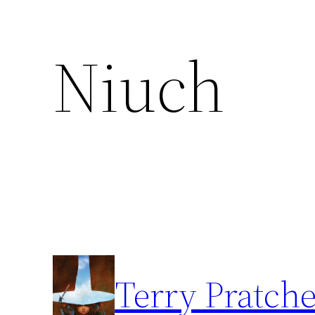
Niuch
Przejdź
do
treści
Terry Pratche