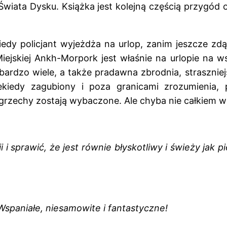
 Świata Dysku. Książka jest kolejną częścią przygód
dy policjant wyjeżdża na urlop, zanim jeszcze zdą
skiej Ankh-Morpork jest właśnie na urlopie na wsi 
 bardzo wiele, a także pradawna zbrodnia, strasznie
iekiedy zagubiony i poza granicami zrozumienia
grzechy zostają wybaczone. Ale chyba nie całkiem 
i i sprawić, że jest równie błyskotliwy i świeży jak p
Wspaniałe, niesamowite i fantastyczne!