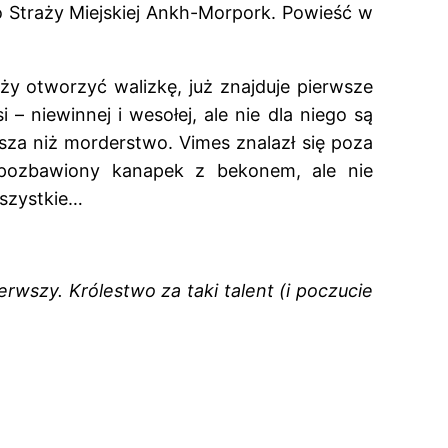
 o Straży Miejskiej Ankh-Morpork. Powieść w
ży otworzyć walizkę, już znajduje pierwsze
– niewinnej i wesołej, ale nie dla niego są
jsza niż morderstwo. Vimes znalazł się poza
, pozbawiony kanapek z bekonem, ale nie
wszystkie…
ierwszy. Królestwo za taki talent (i poczucie