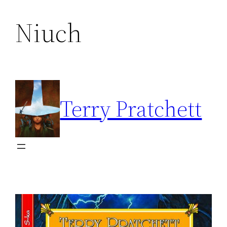
Niuch
Przejdź
do
treści
Terry Pratchett