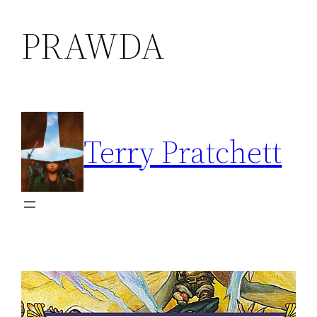
PRAWDA
Przejdź
do
treści
Terry Pratchett