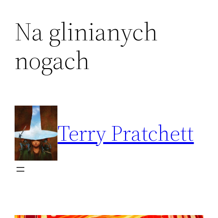
Na glinianych
Przejdź
do
nogach
treści
Terry Pratchett