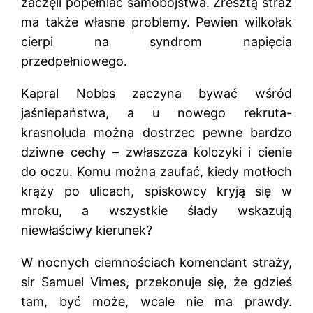
zaczęli popełniać samobójstwa. Zresztą straż
ma także własne problemy. Pewien wilkołak
cierpi na syndrom napięcia
przedpełniowego.
Kapral Nobbs zaczyna bywać wśród
jaśniepaństwa, a u nowego rekruta-
krasnoluda można dostrzec pewne bardzo
dziwne cechy – zwłaszcza kolczyki i cienie
do oczu. Komu można zaufać, kiedy motłoch
krąży po ulicach, spiskowcy kryją się w
mroku, a wszystkie ślady wskazują
niewłaściwy kierunek?
W nocnych ciemnościach komendant straży,
sir Samuel Vimes, przekonuje się, że gdzieś
tam, być może, wcale nie ma prawdy.