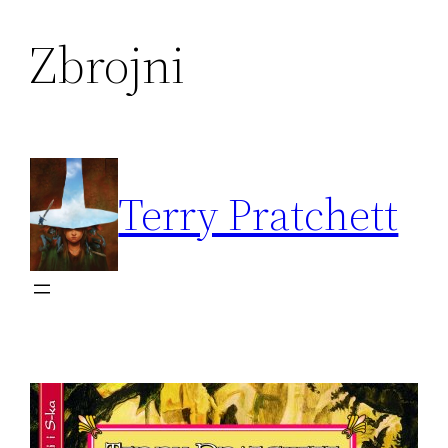
Zbrojni
Przejdź
do
treści
Terry Pratchett