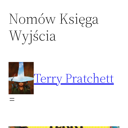
Nomów Księga
Przejdź
do
Wyjścia
treści
Terry Pratchett