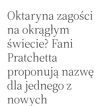
Oktaryna zagości
Przejdź
do
na okrągłym
treści
świecie? Fani
Pratchetta
proponują nazwę
dla jednego z
nowych