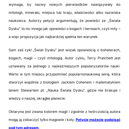
wymaga, by nazwy nowych pierwiastków nawiązywały do
mitologii, minerału, miejsca lub kraju, właściwości albo nazwiska
naukowca. Autorzy petycji argumentują, że powieści ze „Świata
Dysku” to nic innego jak opowieści o bogach i herosach, czyli mity –
a więc propozycja jak najbardziej spełnia ten warunek.
Sam zaś cykl „Świat Dysku” jest wszak opowieścią o bohaterach,
bogach, magii – czyli mitologią. Autor cyklu, Terry Pratchett jest
uznawany za jednego z najważniejszych popularyzatorów nauki.
Warto w tym miejscu przypomnieć popularnonaukową serię, która
stworzył wspólnie z biologiem Jackiem Cohenem i matematykiem
Ianem Stewartem pt. „Nauka Świata Dysku”, gdzie nie brakuje i
wiedzy o naszej, okrągłej planecie.
Oktaryna jest zwana kolorem magii i zgodnie z twórczością autora
mogą ją zobaczyć tylko magowie i koty.
Petycję możecie podpisać
pod tym adresem
.