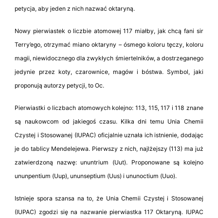
petycja, aby jeden z nich nazwać oktaryną.
Nowy pierwiastek o liczbie atomowej 117 miałby, jak chcą fani sir
Terry’ego, otrzymać miano oktaryny – ósmego koloru tęczy, koloru
magii, niewidocznego dla zwykłych śmiertelników, a dostrzeganego
jedynie przez koty, czarownice, magów i bóstwa. Symbol, jaki
proponują autorzy petycji, to Oc.
Pierwiastki o liczbach atomowych kolejno: 113, 115, 117 i 118 znane
są naukowcom od jakiegoś czasu. Kilka dni temu Unia Chemii
Czystej i Stosowanej (IUPAC) oficjalnie uznała ich istnienie, dodając
je do tablicy Mendelejewa. Pierwszy z nich, najlżejszy (113) ma już
zatwierdzoną nazwę: ununtrium (Uut). Proponowane są kolejno
ununpentium (Uup), ununseptium (Uus) i ununoctium (Uuo).
Istnieje spora szansa na to, że Unia Chemii Czystej i Stosowanej
(IUPAC) zgodzi się na nazwanie pierwiastka 117 Oktaryną. IUPAC