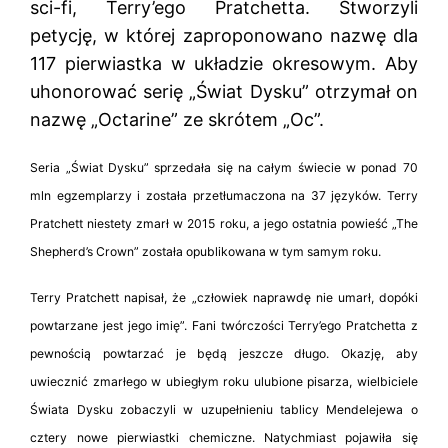
sci-fi, Terry’ego Pratchetta. Stworzyli
petycję, w której zaproponowano nazwę dla
117 pierwiastka w układzie okresowym. Aby
uhonorować serię „Świat Dysku” otrzymał on
nazwę „Octarine” ze skrótem „Oc”.
Seria „Świat Dysku” sprzedała się na całym świecie w ponad 70
mln egzemplarzy i została przetłumaczona na 37 języków. Terry
Pratchett niestety zmarł w 2015 roku, a jego ostatnia powieść „The
Shepherd’s Crown” została opublikowana w tym samym roku.
Terry Pratchett napisał, że „człowiek naprawdę nie umarł, dopóki
powtarzane jest jego imię”. Fani twórczości Terry’ego Pratchetta z
pewnością powtarzać je będą jeszcze długo. Okazję, aby
uwiecznić zmarłego w ubiegłym roku ulubione pisarza, wielbiciele
Świata Dysku zobaczyli w uzupełnieniu tablicy Mendelejewa o
cztery nowe pierwiastki chemiczne. Natychmiast pojawiła się